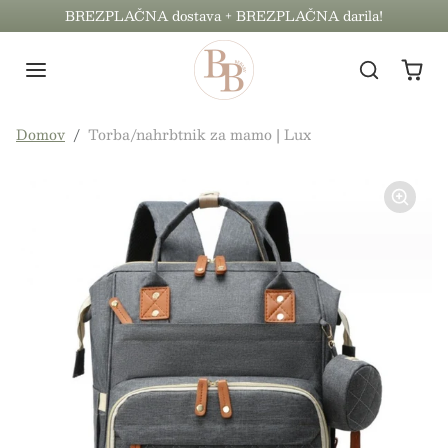
Preskoči na vsebino
BREZPLAČNA dostava + BREZPLAČNA darila!
Preskoči na informacije o izdelku
Domov
Torba/nahrbtnik za mamo | Lux