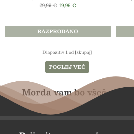
Redna cena
Prodajna cena
29,99 €
19,99 €
RAZPRODANO
Diapozitiv 1 od [skupaj]
POGLEJ VEČ
Morda vam bo všeč...