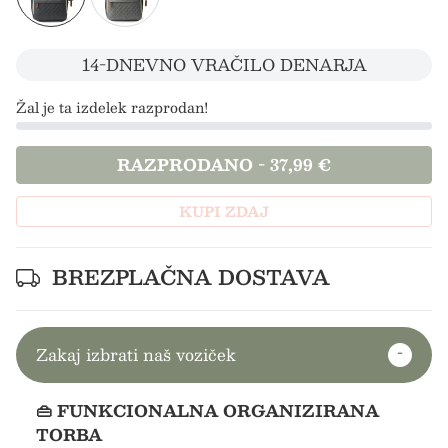
14-DNEVNO VRAČILO DENARJA
Žal je ta izdelek razprodan!
RAZPRODANO
-
37,99 €
KUPI ZDAJ
BREZPLAČNA DOSTAVA
Zakaj izbrati naš voziček
👜 FUNKCIONALNA ORGANIZIRANA
TORBA