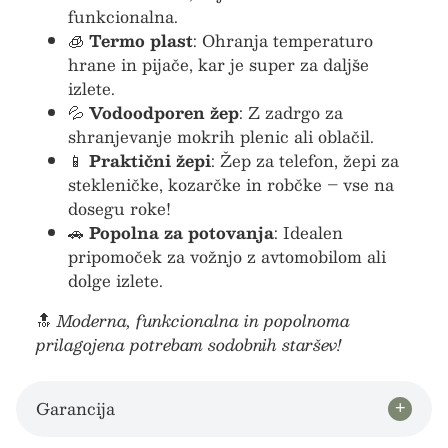
funkcionalna.
🧊
Termo plast
: Ohranja temperaturo
hrane in pijače, kar je super za daljše
izlete.
💦
Vodoodporen žep
: Z zadrgo za
shranjevanje mokrih plenic ali oblačil.
📱
Praktični žepi
: Žep za telefon, žepi za
stekleničke, kozarčke in robčke – vse na
dosegu roke!
🚗
Popolna za potovanja
: Idealen
pripomoček za vožnjo z avtomobilom ali
dolge izlete.
🔝
Moderna, funkcionalna in popolnoma
prilagojena potrebam sodobnih staršev!
Garancija