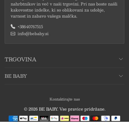
nahrbtnikov in več v naši trgovini. Pri nas boste našli
kakovostne izdelke, ki so oblikovani za udobje,
varnost in zabavo vašega malčka.
+38640767515
info@bebaby.si
TRGOVINA
BE BABY
Kontaktirajte nas
© 2026 BE BABY. Vse pravice pridržane.
Načini plačila