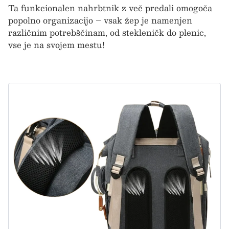
Ta funkcionalen nahrbtnik z več predali omogoča
T
popolno organizacijo – vsak žep je namenjen
p
različnim potrebščinam, od stekleničk do plenic,
r
vse je na svojem mestu!
v