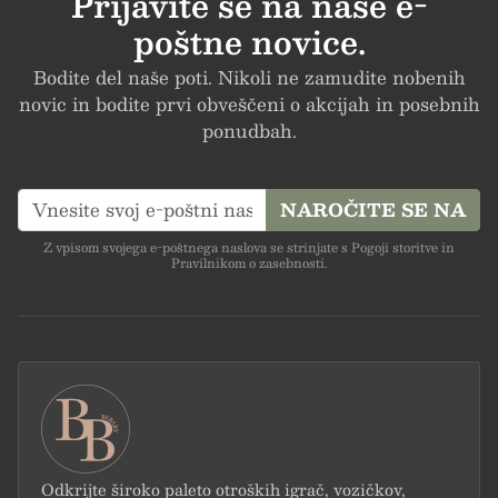
Prijavite se na naše e-
poštne novice.
Bodite del naše poti. Nikoli ne zamudite nobenih
novic in bodite prvi obveščeni o akcijah in posebnih
ponudbah.
NAROČITE SE NA
Z vpisom svojega e-poštnega naslova se strinjate s Pogoji storitve in
Pravilnikom o zasebnosti.
Odkrijte široko paleto otroških igrač, vozičkov,