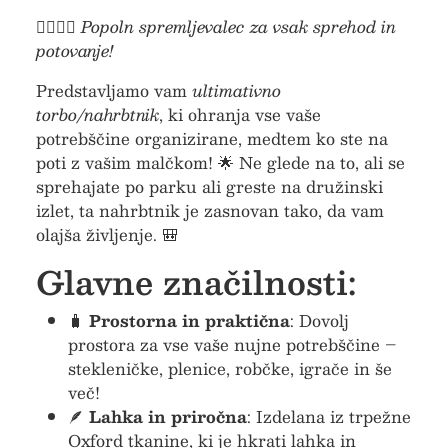
🚶‍♂️🚶‍♀️
Popoln spremljevalec za vsak sprehod in
potovanje!
Predstavljamo vam
ultimativno
torbo/nahrbtnik
, ki ohranja vse vaše
potrebščine organizirane, medtem ko ste na
poti z vašim malčkom! 🌟 Ne glede na to, ali se
sprehajate po parku ali greste na družinski
izlet, ta nahrbtnik je zasnovan tako, da vam
olajša življenje. 🎒
Glavne značilnosti:
🧳
Prostorna in praktična
: Dovolj
prostora za vse vaše nujne potrebščine –
stekleničke, plenice, robčke, igrače in še
več!
🪶
Lahka in priročna
: Izdelana iz trpežne
Oxford tkanine, ki je hkrati lahka in