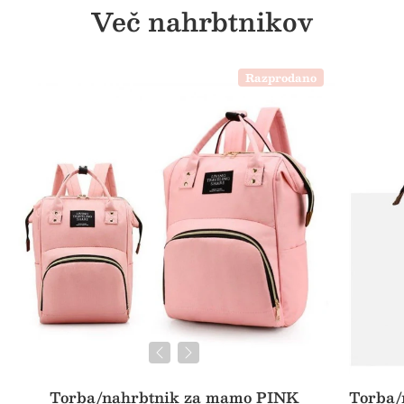
Več nahrbtnikov
Razprodano
Torba/nahrbtnik za mamo PINK
Torba/