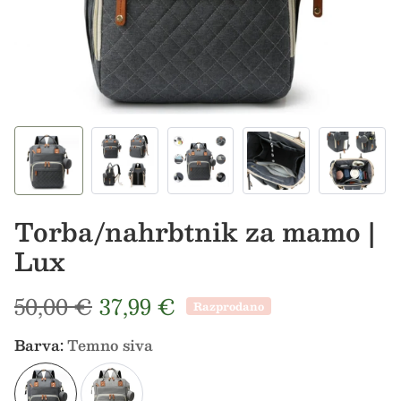
Torba/nahrbtnik za mamo |
Lux
Redna cena
Prodajna cena
50,00 €
37,99 €
Razprodano
Barva:
Temno siva