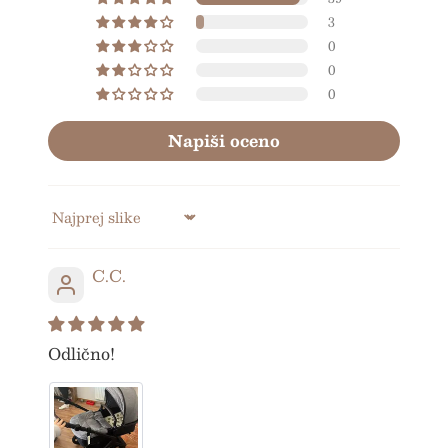
3
0
0
0
Napiši oceno
Sort by
C.C.
Odlično!