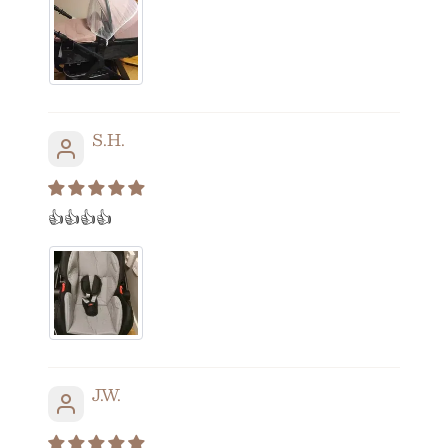
S.H.
👍👍👍👍
J.W.