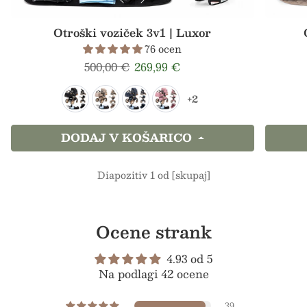
Otroški voziček 3v1 | Luxor
76 ocen
Redna cena
Prodajna cena
500,00 €
269,99 €
+2
DODAJ V KOŠARICO
Diapozitiv 1 od [skupaj]
Ocene strank
4.93 od 5
Na podlagi 42 ocene
39