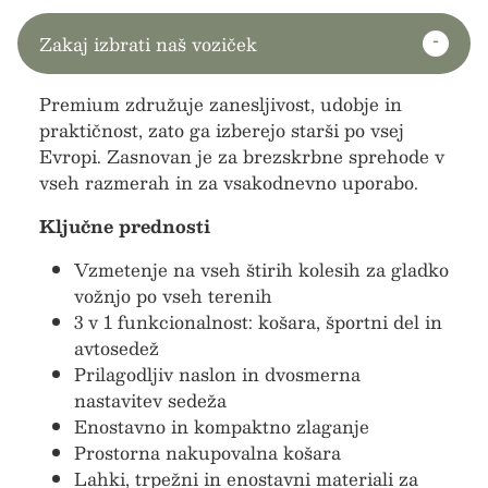
Zakaj izbrati naš voziček
Premium združuje zanesljivost, udobje in
praktičnost, zato ga izberejo starši po vsej
Evropi. Zasnovan je za brezskrbne sprehode v
vseh razmerah in za vsakodnevno uporabo.
Ključne prednosti
Vzmetenje na vseh štirih kolesih za gladko
vožnjo po vseh terenih
3 v 1 funkcionalnost: košara, športni del in
avtosedež
Prilagodljiv naslon in dvosmerna
nastavitev sedeža
Enostavno in kompaktno zlaganje
Prostorna nakupovalna košara
Lahki, trpežni in enostavni materiali za