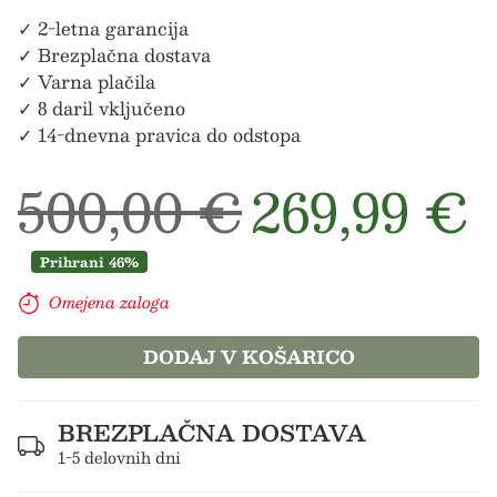
✓ 2-letna garancija
✓ Brezplačna dostava
✓ Varna plačila
✓ 8 daril vključeno
✓ 14-dnevna pravica do odstopa
Redna cena
Prodajn
500,00 €
269,99 €
Prihrani 46%
Omejena zaloga
DODAJ V KOŠARICO
BREZPLAČNA DOSTAVA
1-5 delovnih dni