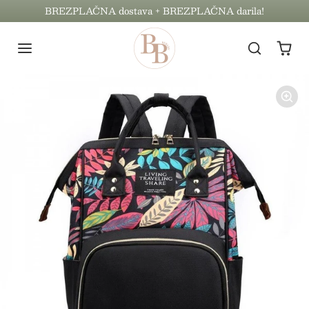
Preskoči na vsebino
BREZPLAČNA dostava + BREZPLAČNA darila!
Preskoči na informacije o izdelku