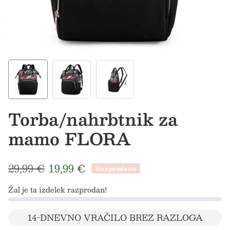
Torba/nahrbtnik za
mamo FLORA
Redna cena
Prodajna cena
29,99 €
19,99 €
Razprodano
Žal je ta izdelek razprodan!
14-DNEVNO VRAČILO BREZ RAZLOGA