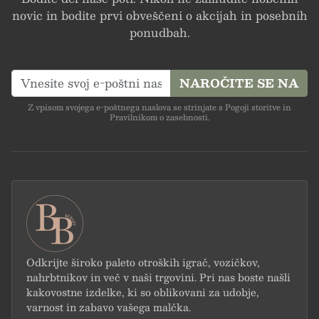
novic in bodite prvi obveščeni o akcijah in posebnih
DARILA, INOVATIVEN
ponudbah.
DIZAJN, VARNO IN
NAROČITE SE NA
Z vpisom svojega e-poštnega naslova se strinjate s Pogoji storitve in
Pravilnikom o zasebnosti.
UGODNO
BREZPLAČNA
DOSTAVA PRI NAKUPU
Odkrijte široko paleto otroških igrač, vozičkov,
NAD 50€, BREZPLAČNA
nahrbtnikov in več v naši trgovini. Pri nas boste našli
kakovostne izdelke, ki so oblikovani za udobje,
varnost in zabavo vašega malčka.