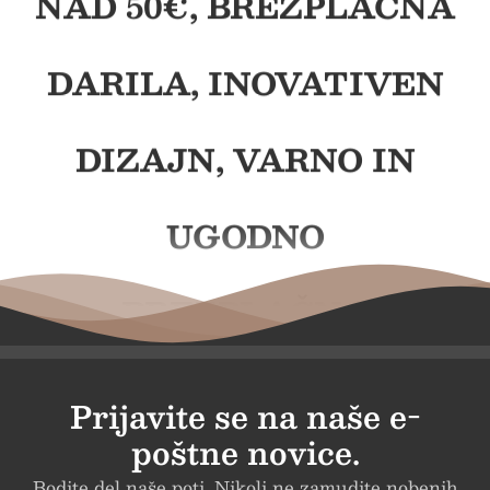
NAD 50€, BREZPLAČNA
DARILA, INOVATIVEN
DIZAJN, VARNO IN
UGODNO
BREZPLAČNA
DOSTAVA PRI NAKUPU
Prijavite se na naše e-
poštne novice.
NAD 50€, BREZPLAČNA
Bodite del naše poti. Nikoli ne zamudite nobenih