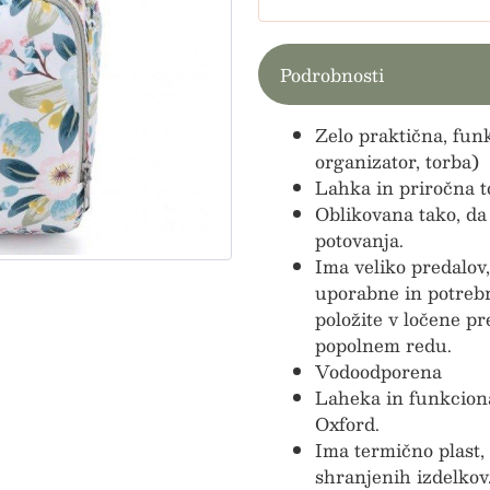
Podrobnosti
Zelo praktična, fun
organizator, torba)
Lahka in priročna t
Oblikovana tako, da
potovanja.
Ima veliko predalov,
uporabne in potrebn
položite v ločene pr
popolnem redu.
Vodoodporena
Laheka in funkciona
Oxford.
Ima termično plast, 
shranjenih izdelkov