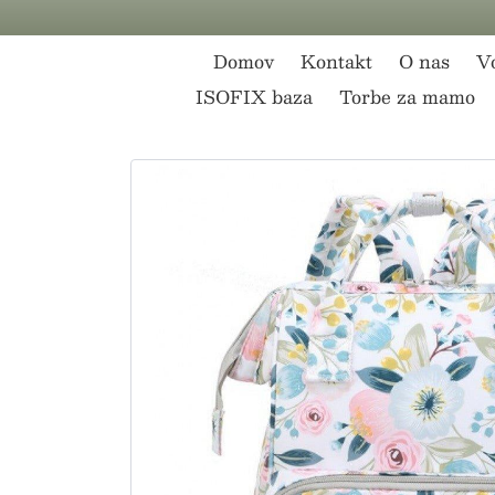
Preskoči na vsebino
Domov
Kontakt
O nas
Vo
ISOFIX baza
Torbe za mamo
Preskoči na informacije o izdelku