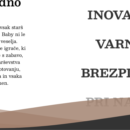
edno
INOVA
 vsak starš
e Baby ni le
VAR
 veselja.
 igrače, ki
 s zabavo,
arševstva
BREZP
otovanju,
a in vsaka
men.
PRI N
BREZP