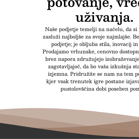
potovanje, vr
uživanja.
Naše podjetje temelji na načelu, da si
zasluži najboljše za svoje najmlajše. B
podjetje; je obljuba stila, inovacij in
Prodajamo vrhunske, cenovno dostopne
brez napora združujejo izobraževanje
zagotavljajoč, da bo vaša izkušnja st
izjemna. Pridružite se nam na tem p
kjer vsak trenutek igre postane izjav
pustolovščina dobi poseben po