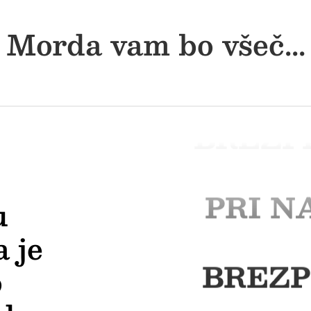
Morda vam bo všeč...
BREZP
PRI N
u
 je
BREZP
o