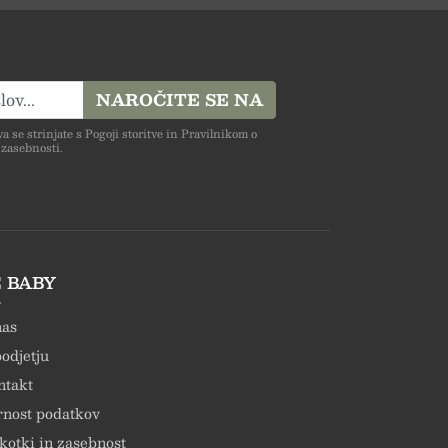
TIVEN DIZAJN,
NAROČITE SE NA
 se strinjate s Pogoji storitve in Pravilnikom o
zasebnosti.
NO IN UGODNO
LAČNA DOSTAVA
 BABY
nas
odjetju
AKUPU NAD 50€,
ntakt
nost podatkov
kotki in zasebnost