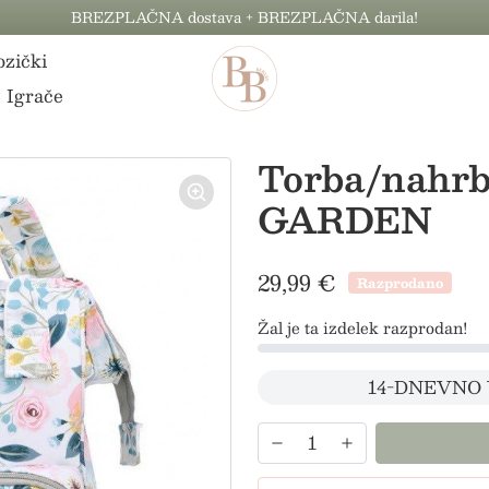
BREZPLAČNA dostava + BREZPLAČNA darila!
zički
Igrače
Torba/nahrb
GARDEN
29,99 €
Razprodano
Žal je ta izdelek razprodan!
14-DNEVNO