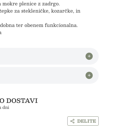
 mokre plenice z zadrgo.
žepke za stekleničke, kozarčke, in
odobna ter obenem funkcionalna.
a
O DOSTAVI
h dni
DELITE