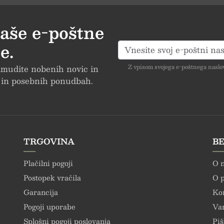
naše e-poštne
INOVA
e.
zamudite nobenih novic in
Z vpisom svojega e-poštnega naslova
h in posebnih ponudbah.
VAR
BREZP
TRGOVINA
BE
Plačilni pogoji
O 
Postopek vračila
O p
PRI N
Garancija
Ko
Pogoji uporabe
Var
Splošni pogoji poslovanja
Piš