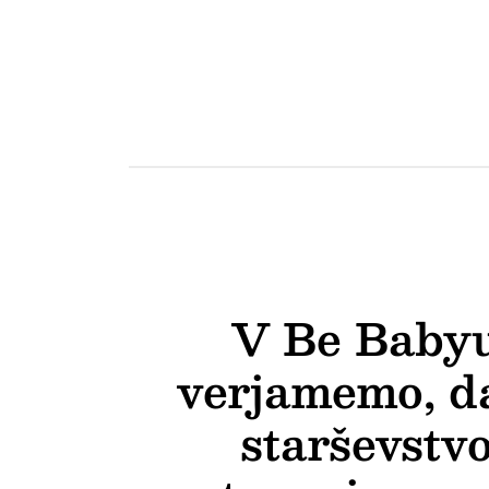
V Be Baby
verjamemo, da
starševstv