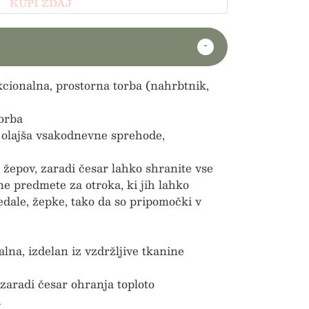
KUPI ZDAJ
kcionalna, prostorna torba (nahrbtnik,
orba
 olajša vsakodnevne sprehode,
 žepov, zaradi česar lahko shranite vse
e predmete za otroka, ki jih lahko
edale, žepke, tako da so pripomočki v
lna, izdelan iz vzdržljive tkanine
zaradi česar ohranja toploto
.