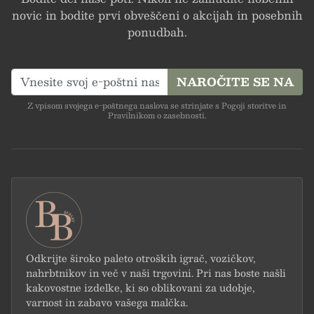
novic in bodite prvi obveščeni o akcijah in posebnih
DARILA, INOVATIVEN
ponudbah.
DIZAJN, VARNO IN
NAROČITE SE NA
Z vpisom svojega e-poštnega naslova se strinjate s Pogoji storitve in
Pravilnikom o zasebnosti.
UGODNO
BREZPLAČNA
DOSTAVA PRI NAKUPU
Odkrijte široko paleto otroških igrač, vozičkov,
NAD 50€, BREZPLAČNA
nahrbtnikov in več v naši trgovini. Pri nas boste našli
kakovostne izdelke, ki so oblikovani za udobje,
varnost in zabavo vašega malčka.