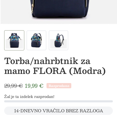
Torba/nahrbtnik za
mamo FLORA (Modra)
Redna cena
Prodajna cena
29,99 €
19,99 €
Razprodano
Žal je ta izdelek razprodan!
14-DNEVNO VRAČILO BREZ RAZLOGA