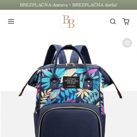
Preskoči na vsebino
BREZPLAČNA dostava + BREZPLAČNA darila!
Preskoči na informacije o izdelku