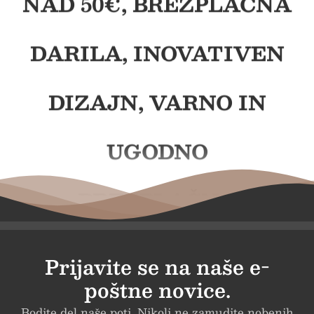
NAD 50€, BREZPLAČNA
DARILA, INOVATIVEN
DIZAJN, VARNO IN
UGODNO
BREZPLAČNA
DOSTAVA PRI NAKUPU
Prijavite se na naše e-
poštne novice.
NAD 50€, BREZPLAČNA
Bodite del naše poti. Nikoli ne zamudite nobenih