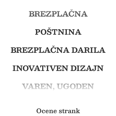
BREZPLAČNA
POŠTNINA
BREZPLAČNA DARILA
INOVATIVEN DIZAJN
VAREN, UGODEN
BREZPLAČNA
POŠTNINA
Ocene strank