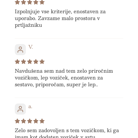
POŠTNINA
Izpolnjuje vse kriterije, enostaven za
uporabo. Zavzame malo prostora v
prtljažniku
BREZPLAČNA DARILA
V.
INOVATIVEN DIZAJN
Navdušena sem nad tem zelo priročnim
VAREN, UGODEN
vozičkom, lep voziček, enostaven za
sestavo, priporočam, super je lep..
BREZPLAČNA
a.
POŠTNINA
Zelo sem zadovoljen s tem vozičkom, ki ga
imam kot dodaten voziček v avtu.