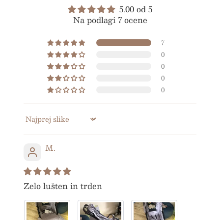
5.00 od 5
BREZPLAČNA DARILA
Na podlagi 7 ocene
7
INOVATIVEN DIZAJN
0
0
0
VAREN, UGODEN
0
BREZPLAČNA
Sort by
M.
POŠTNINA
Zelo lušten in trden
BREZPLAČNA DARILA