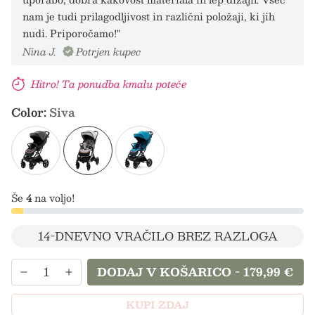
nam je tudi prilagodljivost in različni položaji, ki jih
nudi. Priporočamo!"
Nina J.
Potrjen kupec
Hitro! Ta ponudba kmalu poteče
Color:
Siva
Še
4
na voljo!
14-DNEVNO VRAČILO BREZ RAZLOGA
DODAJ V KOŠARICO
-
179,99 €
KUPI ZDAJ