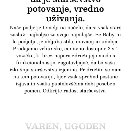
potovanje, vredno
VAREN, UGODEN
uživanja.
BREZPLAČNA
Naše podjetje temelji na načelu, da si vsak starš
zasluži najboljše za svoje najmlajše. Be Baby ni
le podjetje; je obljuba stila, inovacij in udobja.
POŠTNINA
Prodajamo vrhunske, cenovno dostopne 3 v 1
vozičke, ki brez napora združujejo modo s
funkcionalnostjo, zagotavljajoč, da bo vaša
BREZPLAČNA DARILA
izkušnja starševstva izjemna. Pridružite se nam
na tem potovanju, kjer vsak sprehod postane
izjava in vsaka pustolovščina dobi poseben
INOVATIVEN DIZAJN
pomen. Odkrijte radost starševstva.
VAREN, UGODEN