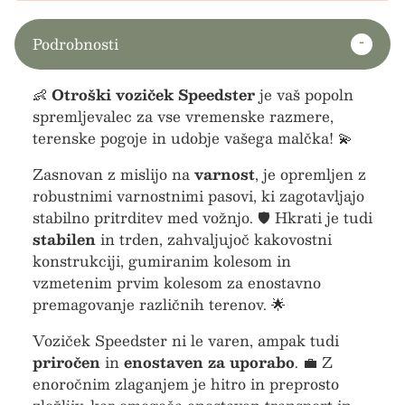
Podrobnosti
👶
Otroški voziček Speedster
je vaš popoln
spremljevalec za vse vremenske razmere,
terenske pogoje in udobje vašega malčka! 💫
Zasnovan z mislijo na
varnost
, je opremljen z
robustnimi varnostnimi pasovi, ki zagotavljajo
stabilno pritrditev med vožnjo. 🛡️ Hkrati je tudi
stabilen
in trden, zahvaljujoč kakovostni
konstrukciji, gumiranim kolesom in
vzmetenim prvim kolesom za enostavno
premagovanje različnih terenov. 🌟
Voziček Speedster ni le varen, ampak tudi
priročen
in
enostaven za uporabo
. 💼 Z
enoročnim zlaganjem je hitro in preprosto