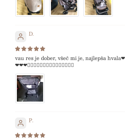
INOVATIVEN DIZAJN
VAREN, UGODEN
D.
BREZPLAČNA
vau res je dober, všeč mi je, najlepša hvala❤
❤❤❤👌🏻👌🏻👌🏻👌🏻👌🏻👌🏻😘😘😘
POŠTNINA
BREZPLAČNA DARILA
INOVATIVEN DIZAJN
P.
VAREN, UGODEN