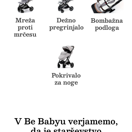
Dežno
Mreža
Bombažna
pregrinjalo
proti
podloga
mrčesu
BREZPLAČNA
Pokrivalo
POŠTNINA
za noge
BREZPLAČNA DARILA
INOVATIVEN DIZAJN
V Be Babyu verjamemo,
da je starševstvo