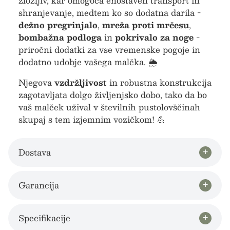
zložljiv, kar omogoča enostaven transport in
shranjevanje, medtem ko so dodatna darila -
dežno pregrinjalo
,
mreža proti mrčesu
,
bombažna podloga
in
pokrivalo za noge
-
priročni dodatki za vse vremenske pogoje in
dodatno udobje vašega malčka. 🌦️
Njegova
vzdržljivost
in robustna konstrukcija
zagotavljata dolgo življenjsko dobo, tako da bo
vaš malček užival v številnih pustolovščinah
skupaj s tem izjemnim vozičkom! 💪
Dostava
Garancija
Specifikacije