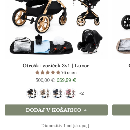
Otroški voziček 3v1 | Luxor
76 ocen
Redna cena
Prodajna cena
500,00 €
269,99 €
+2
DODAJ V KOŠARICO
Diapozitiv 1 od [skupaj]