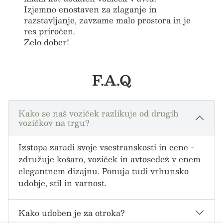
BREZPLAČNA DARILA
Izjemno enostaven za zlaganje in
razstavljanje, zavzame malo prostora in je
INOVATIVEN DIZAJN
res priročen.
Zelo dober!
VAREN, UGODEN
F.A.Q
BREZPLAČNA
Kako se naš voziček razlikuje od drugih
vozičkov na trgu?
POŠTNINA
Izstopa zaradi svoje vsestranskosti in cene -
združuje košaro, voziček in avtosedež v enem
BREZPLAČNA DARILA
elegantnem dizajnu. Ponuja tudi vrhunsko
udobje, stil in varnost.
INOVATIVEN DIZAJN
Kako udoben je za otroka?