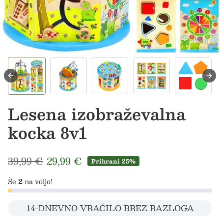
Lesena izobraževalna
kocka 8v1
Redna cena
Prodajna cena
39,99 €
29,99 €
Prihrani 25%
Še
2
na voljo!
14-DNEVNO VRAČILO BREZ RAZLOGA