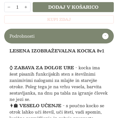
DODAJ V KOŠARICO
KUPI ZDAJ
Podrobnosti
LESENA IZOBRAŽEVALNA KOCKA 8v1
⌚
ZABAVA ZA DOLGE URE
- kocka ima
šest pisanih funkcijskih sten s številnimi
zanimivimi nalogami za mlajše in starejše
otroke. Poleg tega je na vrhu vesela, barvita
sestavljanka, na dnu pa tabla za igranje človek
ne jezi se.
👨‍🏫 VESELO UČENJE
- s poučno kocko se
otrok lahko uči števil, uči šteti, vadi spomin,