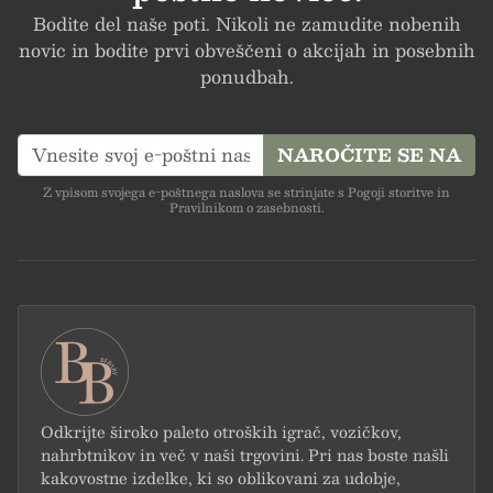
Bodite del naše poti. Nikoli ne zamudite nobenih
novic in bodite prvi obveščeni o akcijah in posebnih
DARILA, INOVATIVEN
ponudbah.
DIZAJN, VARNO IN
NAROČITE SE NA
Z vpisom svojega e-poštnega naslova se strinjate s Pogoji storitve in
Pravilnikom o zasebnosti.
UGODNO
BREZPLAČNA
DOSTAVA PRI NAKUPU
Odkrijte široko paleto otroških igrač, vozičkov,
NAD 50€, BREZPLAČNA
nahrbtnikov in več v naši trgovini. Pri nas boste našli
kakovostne izdelke, ki so oblikovani za udobje,