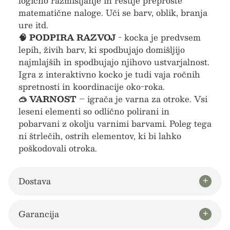
logično razmišljanje in rešuje preproste
matematične naloge. Uči se barv, oblik, branja
ure itd.
🧠 PODPIRA RAZVOJ
- kocka je predvsem
lepih, živih barv, ki spodbujajo domišljijo
najmlajših in spodbujajo njihovo ustvarjalnost.
Igra z interaktivno kocko je tudi vaja ročnih
spretnosti in koordinacije oko-roka.
🥽 VARNOST
– igrača je varna za otroke. Vsi
leseni elementi so odlično polirani in
pobarvani z okolju varnimi barvami. Poleg tega
ni štrlečih, ostrih elementov, ki bi lahko
poškodovali otroka.
Dostava
Garancija