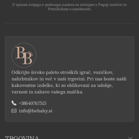
Z vpisom svojega e-poštnega naslova se strinjate s Pogoji storitve in
Pravilnikom o zasebnosti.
UGODNO
BREZPLAČNA
DOSTAVA PRI NAKUPU
Odkrijte široko paleto otroških igrač, vozičkov,
NAD 50€, BREZPLAČNA
nahrbtnikov in več v naši trgovini. Pri nas boste našli
kakovostne izdelke, ki so oblikovani za udobje,
varnost in zabavo vašega malčka.
DARILA, INOVATIVEN
+38640767515
info@bebaby.si
DIZAJN, VARNO IN
TRGOVINA