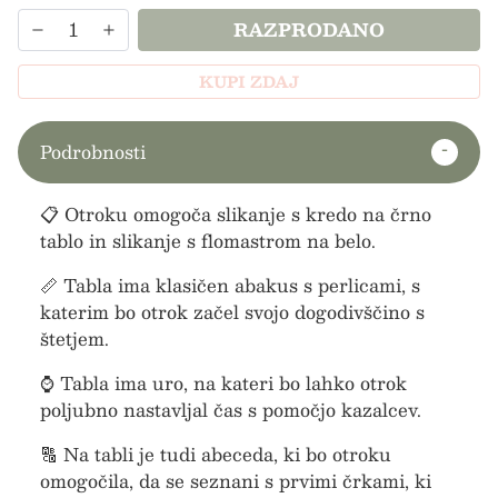
RAZPRODANO
KUPI ZDAJ
Podrobnosti
📋 Otroku omogoča slikanje s kredo na črno
tablo in slikanje s flomastrom na belo.
📏 Tabla ima klasičen abakus s perlicami, s
katerim bo otrok začel svojo dogodivščino s
štetjem.
⌚ Tabla ima uro, na kateri bo lahko otrok
poljubno nastavljal čas s pomočjo kazalcev.
🔠 Na tabli je tudi abeceda, ki bo otroku
omogočila, da se seznani s prvimi črkami, ki