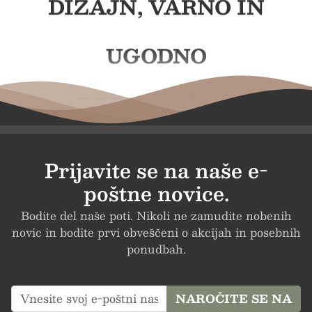
DIZAJN, VARNO IN
UGODNO
BREZPLAČNA
DOSTAVA PRI NAKUPU
Prijavite se na naše e-
poštne novice.
NAD 50€, BREZPLAČNA
Bodite del naše poti. Nikoli ne zamudite nobenih
novic in bodite prvi obveščeni o akcijah in posebnih
DARILA, INOVATIVEN
ponudbah.
DIZAJN, VARNO IN
NAROČITE SE NA