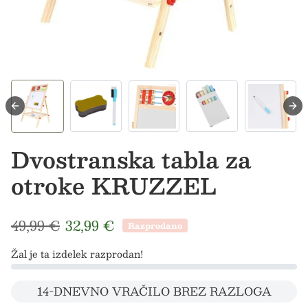
Dvostranska tabla za
otroke KRUZZEL
Redna cena
Prodajna cena
49,99 €
32,99 €
Razprodano
Žal je ta izdelek razprodan!
14-DNEVNO VRAČILO BREZ RAZLOGA