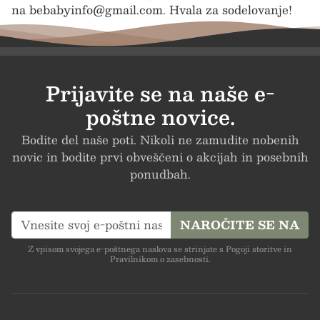
na
bebabyinfo@gmail.com
. Hvala za sodelovanje!
Prijavite se na naše e-
poštne novice.
Bodite del naše poti. Nikoli ne zamudite nobenih
novic in bodite prvi obveščeni o akcijah in posebnih
ponudbah.
NAROČITE SE NA
Z vpisom svojega e-poštnega naslova se strinjate s Pogoji storitve in
Pravilnikom o zasebnosti.