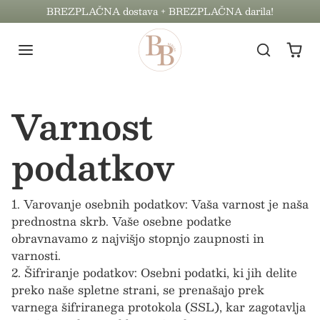
Preskoči na vsebino
BREZPLAČNA dostava + BREZPLAČNA darila!
Varnost
podatkov
1. Varovanje osebnih podatkov: Vaša varnost je naša
prednostna skrb. Vaše osebne podatke
obravnavamo z najvišjo stopnjo zaupnosti in
varnosti.
2. Šifriranje podatkov: Osebni podatki, ki jih delite
preko naše spletne strani, se prenašajo prek
varnega šifriranega protokola (SSL), kar zagotavlja