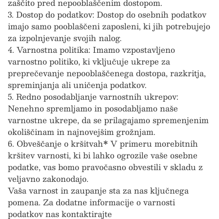
zaščito pred nepooblaščenim dostopom.
3. Dostop do podatkov: Dostop do osebnih podatkov
imajo samo pooblaščeni zaposleni, ki jih potrebujejo
za izpolnjevanje svojih nalog.
4. Varnostna politika: Imamo vzpostavljeno
varnostno politiko, ki vključuje ukrepe za
preprečevanje nepooblaščenega dostopa, razkritja,
spreminjanja ali uničenja podatkov.
5. Redno posodabljanje varnostnih ukrepov:
Nenehno spremljamo in posodabljamo naše
varnostne ukrepe, da se prilagajamo spremenjenim
okoliščinam in najnovejšim grožnjam.
6. Obveščanje o kršitvah* V primeru morebitnih
kršitev varnosti, ki bi lahko ogrozile vaše osebne
podatke, vas bomo pravočasno obvestili v skladu z
veljavno zakonodajo.
Vaša varnost in zaupanje sta za nas ključnega
pomena. Za dodatne informacije o varnosti
podatkov nas kontaktirajte