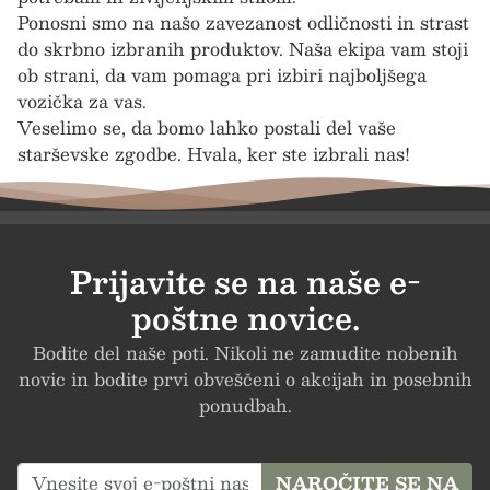
Ponosni smo na našo zavezanost odličnosti in strast
do skrbno izbranih produktov. Naša ekipa vam stoji
ob strani, da vam pomaga pri izbiri najboljšega
vozička za vas.
Veselimo se, da bomo lahko postali del vaše
starševske zgodbe. Hvala, ker ste izbrali nas!
Prijavite se na naše e-
poštne novice.
Bodite del naše poti. Nikoli ne zamudite nobenih
novic in bodite prvi obveščeni o akcijah in posebnih
ponudbah.
NAROČITE SE NA