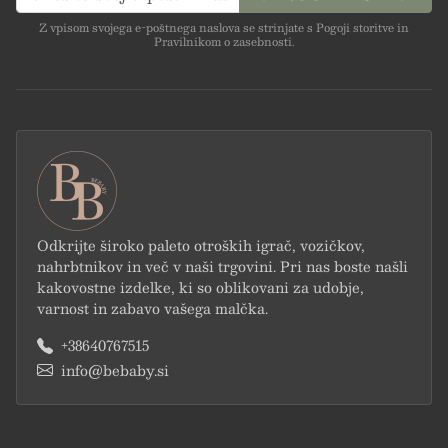
Z vpisom svojega e-poštnega naslova se strinjate s Pogoji storitve in
Pravilnikom o zasebnosti.
Odkrijte široko paleto otroških igrač, vozičkov,
nahrbtnikov in več v naši trgovini. Pri nas boste našli
kakovostne izdelke, ki so oblikovani za udobje,
varnost in zabavo vašega malčka.
+38640767515
info@bebaby.si