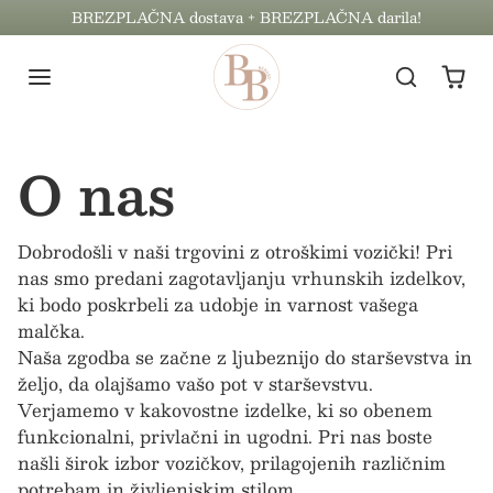
Preskoči na vsebino
BREZPLAČNA dostava + BREZPLAČNA darila!
O nas
Dobrodošli v naši trgovini z otroškimi vozički! Pri
nas smo predani zagotavljanju vrhunskih izdelkov,
ki bodo poskrbeli za udobje in varnost vašega
malčka.
Naša zgodba se začne z ljubeznijo do starševstva in
željo, da olajšamo vašo pot v starševstvu.
Verjamemo v kakovostne izdelke, ki so obenem
funkcionalni, privlačni in ugodni. Pri nas boste
našli širok izbor vozičkov, prilagojenih različnim
potrebam in življenjskim stilom.