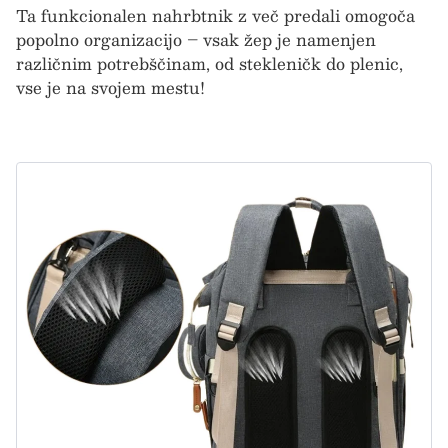
Ta funkcionalen nahrbtnik z več predali omogoča
T
popolno organizacijo – vsak žep je namenjen
p
različnim potrebščinam, od stekleničk do plenic,
r
vse je na svojem mestu!
v