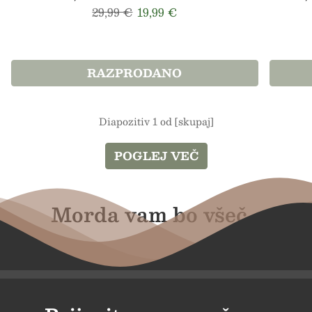
Redna cena
Prodajna cena
29,99 €
19,99 €
RAZPRODANO
Diapozitiv 1 od [skupaj]
POGLEJ VEČ
Morda vam bo všeč...