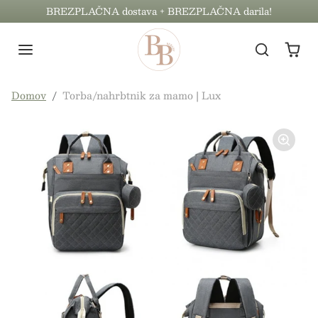
Preskoči na vsebino
BREZPLAČNA dostava + BREZPLAČNA darila!
Preskoči na informacije o izdelku
Domov
Torba/nahrbtnik za mamo | Lux