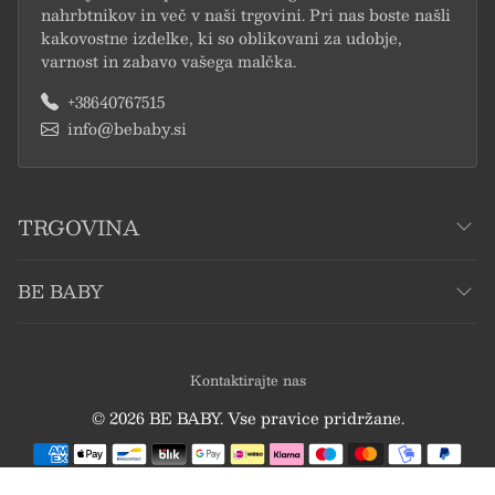
nahrbtnikov in več v naši trgovini. Pri nas boste našli
kakovostne izdelke, ki so oblikovani za udobje,
varnost in zabavo vašega malčka.
+38640767515
info@bebaby.si
TRGOVINA
BE BABY
Kontaktirajte nas
© 2026 BE BABY. Vse pravice pridržane.
Načini plačila