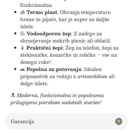
funkcionalna.
🧊
Termo plast
: Ohranja temperaturo
hrane in pijače, kar je super za daljše
izlete.
💦
Vodoodporen žep
: Z zadrgo za
shranjevanje mokrih plenic ali oblačil.
📱
Praktični žepi
: Žep za telefon, žepi za
stekleničke, kozarčke in robčke – vse na
dosegu roke!
🚗
Popolna za potovanja
: Idealen
pripomoček za vožnjo z avtomobilom ali
dolge izlete.
🔝
Moderna, funkcionalna in popolnoma
prilagojena potrebam sodobnih staršev!
Garancija