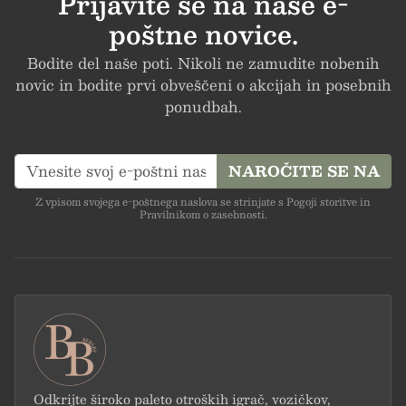
Prijavite se na naše e-
poštne novice.
Bodite del naše poti. Nikoli ne zamudite nobenih
novic in bodite prvi obveščeni o akcijah in posebnih
ponudbah.
NAROČITE SE NA
Z vpisom svojega e-poštnega naslova se strinjate s Pogoji storitve in
Pravilnikom o zasebnosti.
Odkrijte široko paleto otroških igrač, vozičkov,