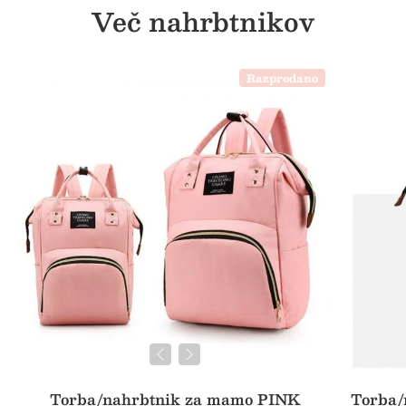
Več nahrbtnikov
Razprodano
Torba/nahrbtnik za mamo PINK
Torba/