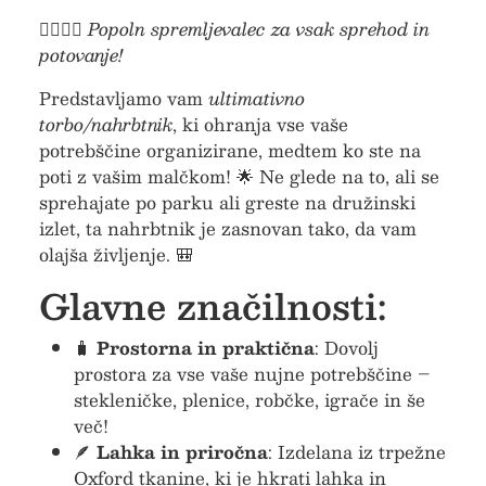
🚶‍♂️🚶‍♀️
Popoln spremljevalec za vsak sprehod in
potovanje!
Predstavljamo vam
ultimativno
torbo/nahrbtnik
, ki ohranja vse vaše
potrebščine organizirane, medtem ko ste na
poti z vašim malčkom! 🌟 Ne glede na to, ali se
sprehajate po parku ali greste na družinski
izlet, ta nahrbtnik je zasnovan tako, da vam
olajša življenje. 🎒
Glavne značilnosti:
🧳
Prostorna in praktična
: Dovolj
prostora za vse vaše nujne potrebščine –
stekleničke, plenice, robčke, igrače in še
več!
🪶
Lahka in priročna
: Izdelana iz trpežne
Oxford tkanine, ki je hkrati lahka in