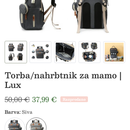
Torba/nahrbtnik za mamo |
Lux
Redna cena
Prodajna cena
50,00 €
37,99 €
Razprodano
Barva:
Siva